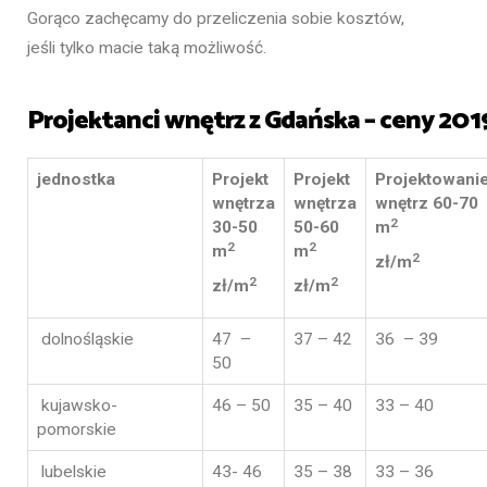
Gorąco zachęcamy do przeliczenia sobie kosztów,
jeśli tylko macie taką możliwość.
Projektanci wnętrz z Gdańska – ceny 201
jednostka
Projekt
Projekt
Projektowani
wnętrza
wnętrza
wnętrz 60-70
2
30-50
50-60
m
2
2
m
m
2
zł/m
2
2
zł/m
zł/m
dolnośląskie
47 –
37 – 42
36 – 39
50
kujawsko-
46 – 50
35 – 40
33 – 40
pomorskie
lubelskie
43- 46
35 – 38
33 – 36