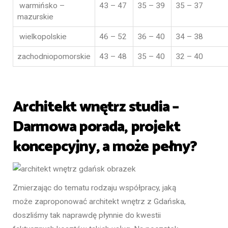
warmińsko –
43 – 47
35 – 39
35 – 37
mazurskie
wielkopolskie
46 – 52
36 – 40
34 – 38
zachodniopomorskie
43 – 48
35 – 40
32 – 40
Architekt wnętrz studia –
Darmowa porada, projekt
koncepcyjny, a może pełny?
Zmierzając do tematu rodzaju współpracy, jaką
może zaproponować architekt wnętrz z Gdańska,
doszliśmy tak naprawdę płynnie do kwestii